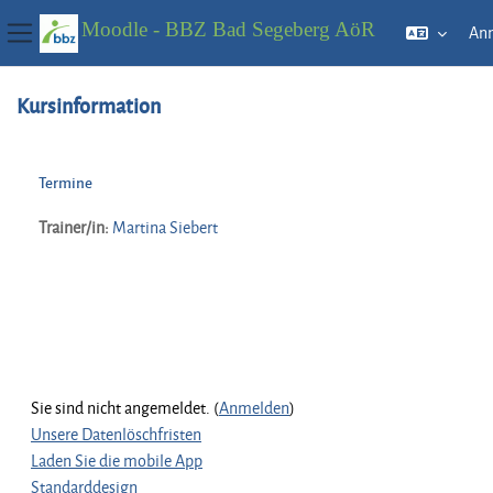
Moodle - BBZ Bad Segeberg AöR
An
Website-Übersicht
Zum Hauptinhalt
Kursinformation
Termine
Trainer/in:
Martina Siebert
Sie sind nicht angemeldet. (
Anmelden
)
Unsere Datenlöschfristen
Laden Sie die mobile App
Standarddesign