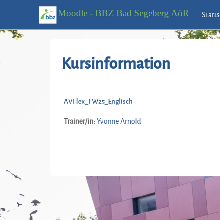
Moodle - BBZ Bad Segeberg AöR
Starts
Zum Hauptinhalt
Kursinformation
AVFlex_FW25_Englisch
Trainer/in:
Yvonne Arnold