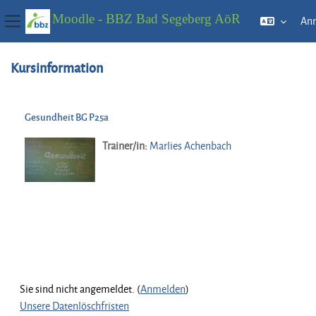
Moodle - BBZ Bad Segeberg AöR
An
Website-Übersicht
Zum Hauptinhalt
Kursinformation
Gesundheit BG P25a
Trainer/in:
Marlies Achenbach
Sie sind nicht angemeldet. (
Anmelden
)
Unsere Datenlöschfristen