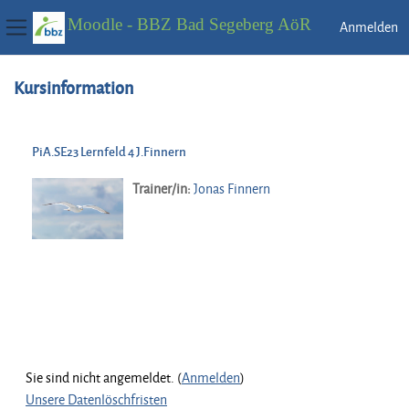
Moodle - BBZ Bad Segeberg AöR
Anmelden
Website-Übersicht
Zum Hauptinhalt
Kursinformation
PiA.SE23 Lernfeld 4 J.Finnern
Trainer/in:
Jonas Finnern
Sie sind nicht angemeldet. (
Anmelden
)
Unsere Datenlöschfristen