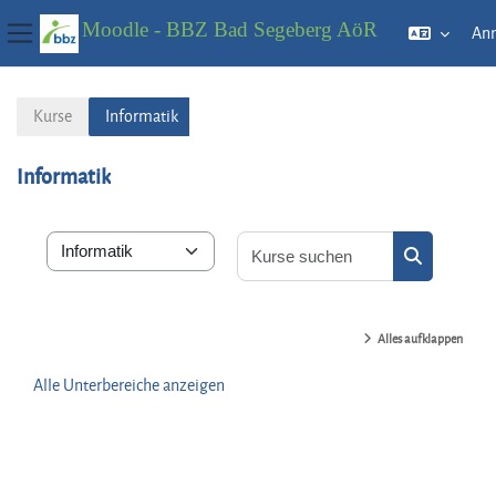
Moodle - BBZ Bad Segeberg AöR
An
Website-Übersicht
Zum Hauptinhalt
Kurse
Informatik
Informatik
Kurse suchen
Kursbereiche
Kurse such
Alles aufklappen
Alle Unterbereiche anzeigen