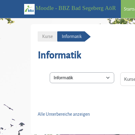
Moodle - BBZ Bad Segeberg AöR
Starts
Zum Hauptinhalt
Kurse
Informatik
Informatik
Kursbereiche
Alle Unterbereiche anzeigen